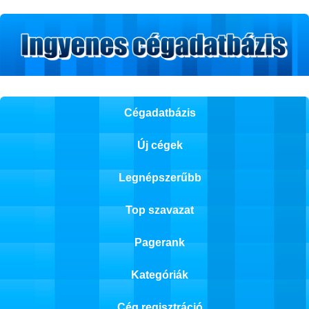
Cégadatbázis
Új cégek
Legnépszerűbb
Top szavazat
Pagerank
Kategóriák
Cég regisztráció