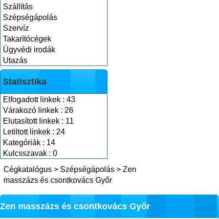
Szállítás
Szépségápolás
Szervíz
Takarítócégek
Ügyvédi irodák
Utazás
Statisztika
Elfogadott linkek : 43
Várakozó linkek : 26
Elutasított linkek : 11
Letiltott linkek : 24
Kategóriák : 14
Kulcsszavak : 0
Cégkatalógus
>
Szépségápolás
>
Zen
masszázs és csontkovács Győr
Zen masszázs és csontkovács Győr