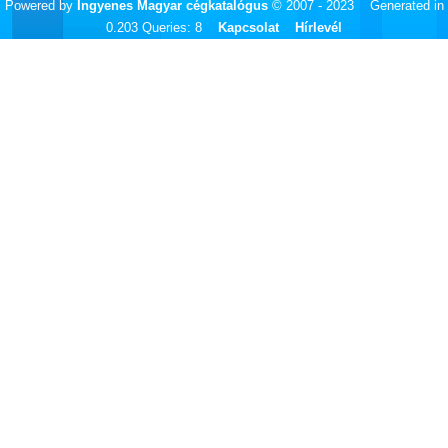
Powered by
Ingyenes Magyar cégkatalógus
© 2007 - 2023 Generated in
0.203 Queries: 8
Kapcsolat
Hírlevél