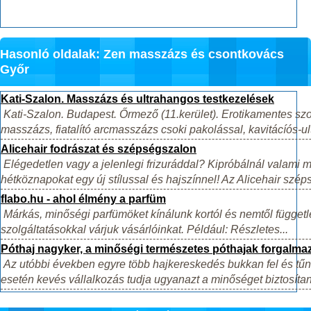
Hasonló oldalak: Zen masszázs és csontkovács
Győr
Kati-Szalon. Masszázs és ultrahangos testkezelések
Kati-Szalon. Budapest. Őrmező (11.kerület). Erotikamentes sz
masszázs, fiatalító arcmasszázs csoki pakolással, kavitácíós-ul
Alicehair fodrászat és szépségszalon
Elégedetlen vagy a jelenlegi frizuráddal? Kipróbálnál valami 
hétköznapokat egy új stílussal és hajszínnel! Az Alicehair szép
flabo.hu - ahol élmény a parfüm
Márkás, minőségi parfümöket kínálunk kortól és nemtől függet
szolgáltatásokkal várjuk vásárlóinkat. Például: Részletes...
Póthaj nagyker, a minőségi természetes póthajak forgalmaz
Az utóbbi években egyre több hajkereskedés bukkan fel és tűni
esetén kevés vállalkozás tudja ugyanazt a minőséget biztosítani