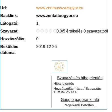
Url:
www.zenmasszazsgyor.eu
Backlink:
www.zentattoogyor.eu
Látogató:
1
Szavazat:
0.0/5 értékelés 0 szavazatból
Hozzászólás:
0
Beküldés
2019-12-26
dátuma:
Szavazás és hibajelentés
Hiba jelentés
Hozzászólás írása / Szavazás
erre az oldalra
Google pagerank infó
PageRank
Betöltés...