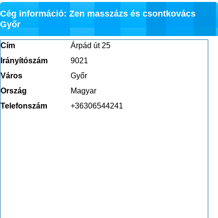
Cég információ: Zen masszázs és csontkovács
Győr
Cím
Árpád út 25
Irányítószám
9021
Város
Győr
Ország
Magyar
Telefonszám
+36306544241