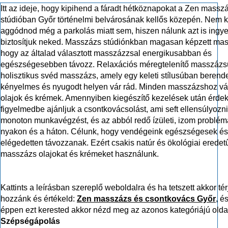
Itt az ideje, hogy kipihend a fáradt hétköznapokat a Zen massz
stúdióban Győr történelmi belvárosának kellős közepén. Nem k
aggódnod még a parkolás miatt sem, hiszen nálunk azt is ing
biztosítjuk neked. Masszázs stúdiónkban magasan képzett mas
hogy az általad választott masszázzsal energikusabban és
egészségesebben távozz. Relaxációs méregtelenítő masszázs
holisztikus svéd masszázs, amely egy keleti stílusúban berend
kényelmes és nyugodt helyen vár rád. Minden masszázshoz vá
olajok és krémek. Amennyiben kiegészítő kezelések után érdek
figyelmedbe ajánljuk a csontkovácsolást, ami seft ellensúlyozni
monoton munkavégzést, és az abból redő ízületi, izom problém
nyakon és a háton. Célunk, hogy vendégeink egészségesek és
elégedetten távozzanak. Ezért csakis natúr és ökológiai eredet
masszázs olajokat és krémeket használunk.
Kattints a leírásban szereplő weboldalra és ha tetszett akkor tér
hozzánk és értékeld:
Zen masszázs és csontkovács Győr
, é
éppen ezt kerested akkor nézd meg az azonos kategóriájú oldal
Szépségápolás